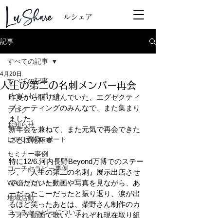
ルシェア
記事
すべての記事
4月20日
すべての記事
人生の第二の名刺メンバー再会
イベントレポート
昨夏から取り組んでいた、エグゼクティ
ブミーティングのみんなで、また集まり
ブログ
ました。
お知らせ
新年会を兼ねて、また元気で再会できた
EXPO酒場レポート
ことに乾杯🍻
セミナー事例
特に12/6.河内長野Beyond万博でのステー
コーチセラピー事例
ジ、『人生の第二の名刺』展示出店させ
ていただいた動画や写真を見ながら、あ
WA音プロジェクト
ーだったこーだったと振り返り、涙が出
地域活動
るほど笑ったあとは、柴野さん制作のカ
コーチセラピーについて
ラオケ動画で歌い、それぞれ現在取り組