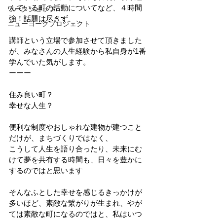
んでいる町の活動についてなど、４時間
ワークショップ
強！話題は尽きず、、
ニューヨークプロジェクト
講師という立場で参加させて頂きました
が、みなさんの人生経験から私自身が1番
学んでいた気がします。
ーーー
住み良い町？
幸せな人生？
便利な制度やおしゃれな建物が建つこと
だけが、まちづくりではなく、
こうして人生を語り合ったり、未来にむ
けて夢を共有する時間も、日々を豊かに
するのではと思います
そんなふとした幸せを感じるきっかけが
多いほど、素敵な繋がりが生まれ、やが
ては素敵な町になるのではと、私はいつ