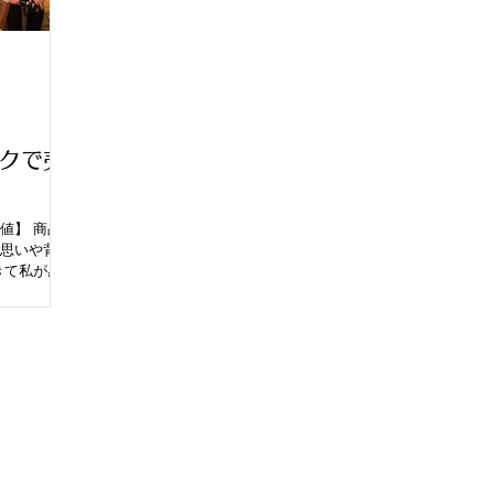
クで売
値】 商品を
思いや背景
きて私が感じ
いることは
かもしれな
と同じよう
たちのこと
ニューヨーク
、先日、
チームとして
たもの。 地
が集まりま
クブルック