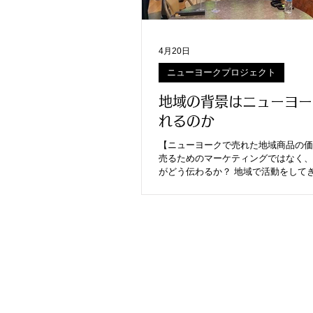
4月20日
ニューヨークプロジェクト
地域の背景はニューヨー
れるのか
【ニューヨークで売れた地域商品の価
売るためのマーケティングではなく、
がどう伝わるか？ 地域で活動をして
てきたもの。 自分たちが取り組んで
世界に通じる『何か✨』の価値がある
い？ということ。 海の向こうで私達
に、 社会が良くなるため 生きてる人
も知りたい。 そんな思いで、いま、
と繋がりはじめています。 ※写真は
Yukiko Ueda率いるキラリスペクト
プロジェクトを立ち上げ、私も登壇し
域貢献、製造業、海外に興味のある人
した。 ーーー 実際、今，ニューヨー