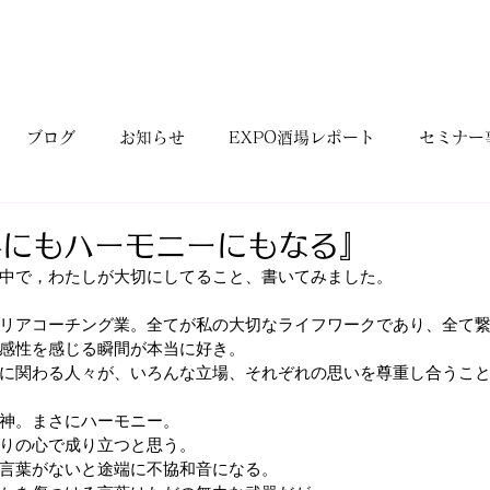
ブログ
お知らせ
EXPO酒場レポート
セミナー
プロジェクト
地域活動
コーチセラピーについて
ワ
器にもハーモニーにもなる』
中で，わたしが大切にしてること、書いてみました。
リアコーチング業。全てが私の大切なライフワークであり、全て
感性を感じる瞬間が本当に好き。
に関わる人々が、いろんな立場、それぞれの思いを尊重し合うこ
神。まさにハーモニー。
りの心で成り立つと思う。
言葉がないと途端に不協和音になる。