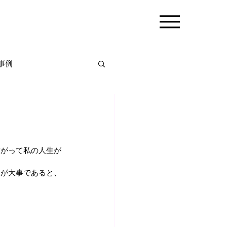
事例
ークショップ
繋がって私の人生が
とが大事であると、