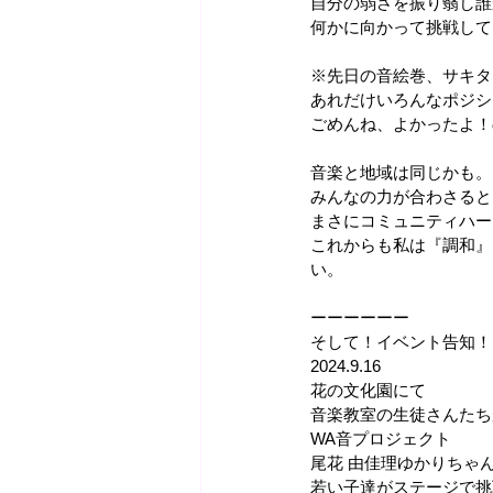
自分の弱さを振り翳し誰
何かに向かって挑戦して
※先日の音絵巻、サキタ
あれだけいろんなポジシ
ごめんね、よかったよ！
音楽と地域は同じかも。
みんなの力が合わさると
まさにコミュニティハー
これからも私は『調和』
い。
ーーーーーー
そして！イベント告知！
2024.9.16
花の文化園にて
音楽教室の生徒さんたち
WA音プロジェクト
尾花 由佳理ゆかりちゃ
若い子達がステージで挑