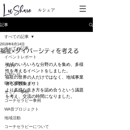
ルシェア
記事
すべての記事
2018年8月14日
すべての記事
福祉×ダイバーシティを考える
イベントレポート
地域のいろいろな分野の人を集め、多様
ブログ
性を考えるイベントをしました。
お知らせ
福祉の世界の人だけではなく、地域事業
EXPO酒場レポート
者も多数集まり，
より多様な生き方を認め合うという議題
セミナー事例
を考え、交流の時間になりました。
コーチセラピー事例
WA音プロジェクト
地域活動
コーチセラピーについて